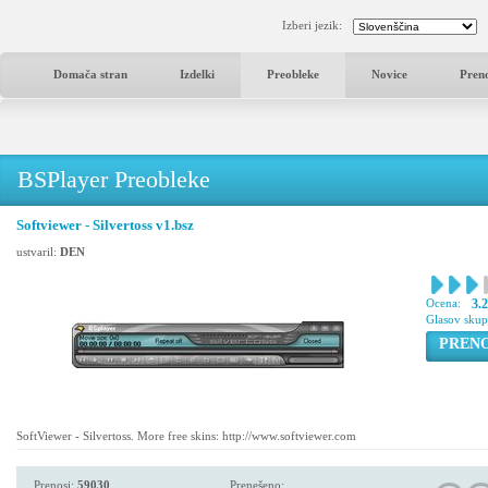
Izberi jezik:
Domača stran
Izdelki
Preobleke
Novice
Pren
BSPlayer Preobleke
Softviewer - Silvertoss v1.bsz
ustvaril:
DEN
Ocena:
3.
Glasov sku
PREN
SoftViewer - Silvertoss. More free skins: http://www.softviewer.com
Prenosi:
59030
Prenešeno: