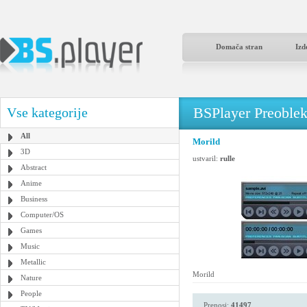
Domača stran
Izd
BSPlayer Preoble
Vse kategorije
All
Morild
3D
ustvaril:
rulle
Abstract
Anime
Business
Computer/OS
Games
Music
Metallic
Morild
Nature
People
Prenosi:
41497