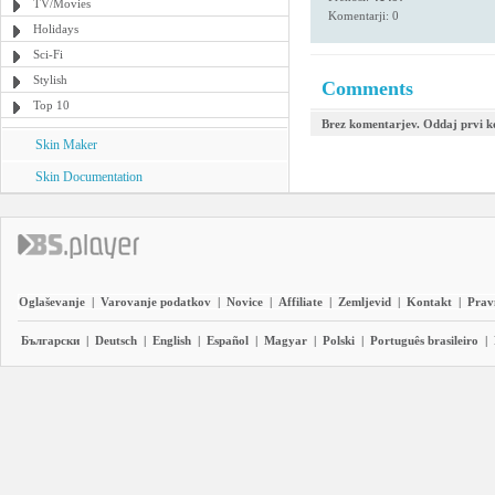
TV/Movies
Komentarji: 0
Holidays
Sci-Fi
Stylish
Comments
Top 10
Brez komentarjev. Oddaj prvi 
Skin Maker
Skin Documentation
Oglaševanje
|
Varovanje podatkov
|
Novice
|
Affiliate
|
Zemljevid
|
Kontakt
|
Prav
Български
|
Deutsch
|
English
|
Español
|
Magyar
|
Polski
|
Português brasileiro
|