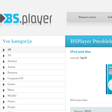
Domača stran
Izd
BSPlayer Preoble
Vse kategorije
All
IPod mini blue
3D
ustvaril:
bip20
Abstract
Anime
Business
Computer/OS
Games
Music
Metallic
IPod mini blue
Nature
People
Prenosi:
59111