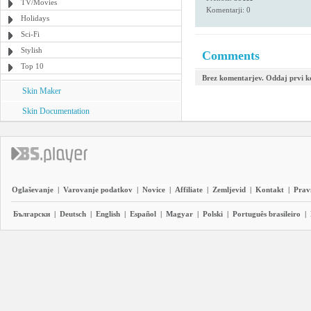
TV/Movies
Komentarji: 0
Holidays
Sci-Fi
Stylish
Comments
Top 10
Brez komentarjev. Oddaj prvi 
Skin Maker
Skin Documentation
Oglaševanje
|
Varovanje podatkov
|
Novice
|
Affiliate
|
Zemljevid
|
Kontakt
|
Prav
Български
|
Deutsch
|
English
|
Español
|
Magyar
|
Polski
|
Português brasileiro
|