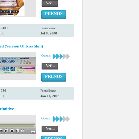
Več ...
PRENOS
25401
Prenešeno:
: 0
Jul 9, 2008
ed (Version Of Kiss Skin)
Ocena:
Več ...
PRENOS
6020
Prenešeno:
: 1
Jun 11, 2008
rimitive
Ocena:
Več ...