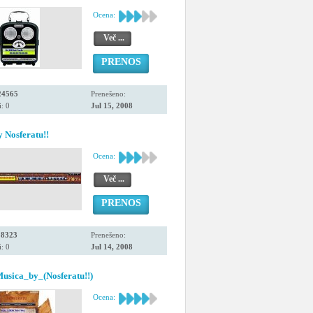
Ocena:
Več ...
PRENOS
24565
Prenešeno:
: 0
Jul 15, 2008
y Nosferatu!!
Ocena:
Več ...
PRENOS
18323
Prenešeno:
: 0
Jul 14, 2008
usica_by_(Nosferatu!!)
Ocena: