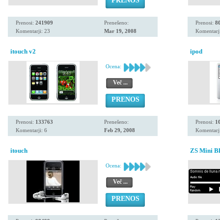
PRENOS
Prenosi:
241909
Prenešeno:
Prenosi:
8
Komentarji: 23
Mar 19, 2008
Komentarji
itouch v2
ipod
Ocena:
Več ...
PRENOS
Prenosi:
133763
Prenešeno:
Prenosi:
1
Komentarji: 6
Feb 29, 2008
Komentarji
itouch
ZS Mini B
Ocena:
Več ...
PRENOS