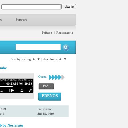
os
Support
Prijava
|
Registracija
▲
▼
▲
▼
Sort by:
rating
|
downloads
make
Ocena:
Več ...
PRENOS
1469
Prenešeno:
i: 1
Jul 15, 2008
 by Nosferatu