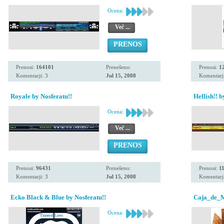
Ocena:
Več ...
PRENOS
Prenosi:
164101
Prenešeno:
Prenosi:
1
Komentarji: 3
Jul 15, 2008
Komentarji
Royale by Nosferatu!!
Hellish!! b
Ocena:
Več ...
PRENOS
Prenosi:
96431
Prenešeno:
Prenosi:
1
Komentarji: 3
Jul 15, 2008
Komentarji
Ecko Black & Blue by Nosferatu!!
Caja_de_M
Ocena: