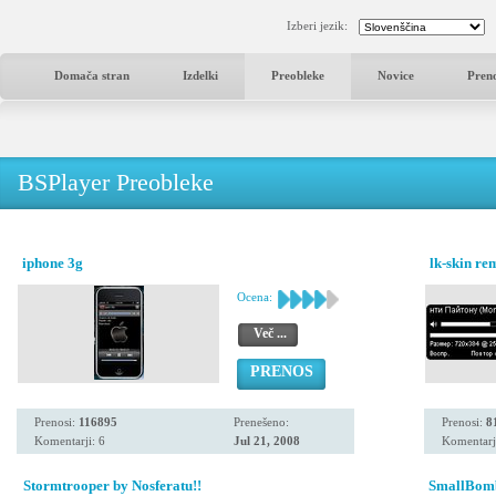
Izberi jezik:
Domača stran
Izdelki
Preobleke
Novice
Pren
BSPlayer Preobleke
iphone 3g
lk-skin re
Ocena:
Več ...
PRENOS
Prenosi:
116895
Prenešeno:
Prenosi:
8
Komentarji: 6
Jul 21, 2008
Komentarj
Stormtrooper by Nosferatu!!
SmallBomb