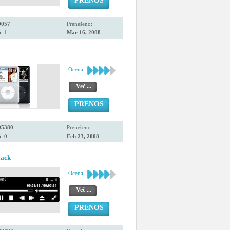
PRENOS
0057
Prenešeno:
: 1
Mar 16, 2008
Ocena:
Več ...
PRENOS
05380
Prenešeno:
: 0
Feb 23, 2008
lack
Ocena:
Več ...
PRENOS