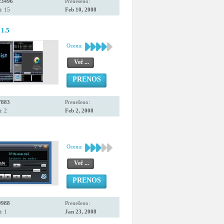
23496
Prenešeno:
: 15
Feb 10, 2008
 1.5
Ocena:
Več ...
PRENOS
7883
Prenešeno:
: 2
Feb 2, 2008
Ocena:
Več ...
PRENOS
9988
Prenešeno:
: 1
Jan 23, 2008