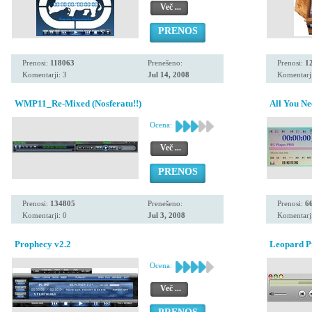
Več ...
PRENOS
Prenosi:
118063
Prenešeno:
Prenosi:
1
Komentarji: 3
Jul 14, 2008
Komentarji
WMP11_Re-Mixed (Nosferatu!!)
All You Ne
Ocena:
Več ...
PRENOS
Prenosi:
134805
Prenešeno:
Prenosi:
6
Komentarji: 0
Jul 3, 2008
Komentarji
Prophecy v2.2
Leopard P
Ocena:
Več ...