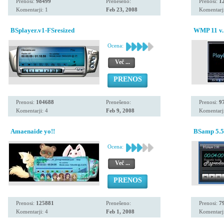
Prenosi:
98499
Prenešeno:
Prenosi:
1
Komentarji: 1
Feb 23, 2008
Komentarji
BSplayer.v1-FSresized
WMP 11 v.
Ocena:
Več ...
PRENOS
Prenosi:
104688
Prenešeno:
Prenosi:
9
Komentarji: 4
Feb 9, 2008
Komentarji
Amaenaide yo!!
BSamp 5.5
Ocena:
Več ...
PRENOS
Prenosi:
125881
Prenešeno:
Prenosi:
7
Komentarji: 4
Feb 1, 2008
Komentarji