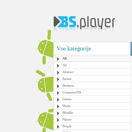
Vse kategorije
All
3D
Abstract
Anime
Business
Computer/OS
Games
Music
Metallic
Nature
People