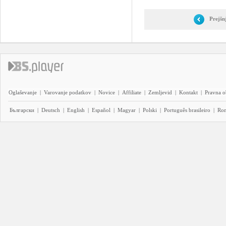
Prejšn
Oglaševanje
|
Varovanje podatkov
|
Novice
|
Affiliate
|
Zemljevid
|
Kontakt
|
Pravna o
Български
|
Deutsch
|
English
|
Español
|
Magyar
|
Polski
|
Português brasileiro
|
Ro