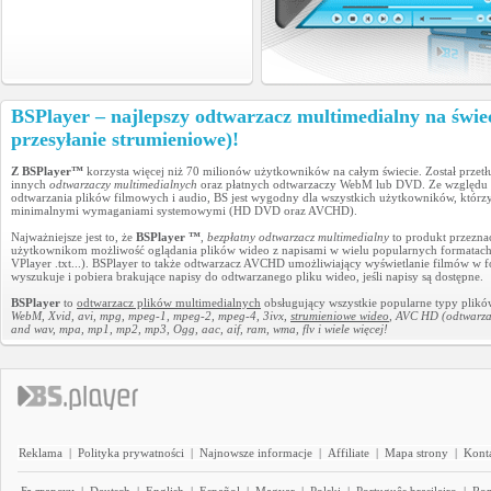
BSPlayer – najlepszy odtwarzacz multimedialny na świe
przesyłanie strumieniowe)!
Z BSPlayer™
korzysta więcej niż 70 milionów użytkowników na całym świecie. Został prz
innych
odtwarzaczy multimedialnych
oraz płatnych odtwarzaczy WebM lub DVD. Ze względu na 
odtwarzania plików filmowych i audio, BS jest wygodny dla wszystkich użytkowników, którzy
minimalnymi wymaganiami systemowymi (HD DVD oraz AVCHD).
Najważniejsze jest to, że
BSPlayer ™
,
bezpłatny odtwarzacz multimedialny
to produkt przeznac
użytkownikom możliwość oglądania plików wideo z napisami w wielu popularnych formatach (M
VPlayer .txt...). BSPlayer to także odtwarzacz AVCHD umożliwiający wyświetlanie filmów
wyszukuje i pobiera brakujące napisy do odtwarzanego pliku wideo, jeśli napisy są dostępne.
BSPlayer
to
odtwarzacz plików multimedialnych
obsługujący wszystkie popularne typy plików 
WebM, Xvid, avi, mpg, mpeg-1, mpeg-2, mpeg-4, 3ivx,
strumieniowe wideo
, AVC HD (odtwarza
and wav, mpa, mp1, mp2, mp3, Ogg, aac, aif, ram, wma, flv i wiele więcej!
Reklama
|
Polityka prywatności
|
Najnowsze informacje
|
Affiliate
|
Mapa strony
|
Kont