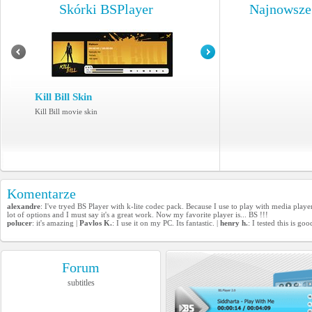
Skórki BSPlayer
Najnowsze
Kill Bill Skin
Kill Bill movie skin
Komentarze
alexandre
: I've tryed BS Player with k-lite codec pack. Because I use to play with media player
lot of options and I must say it's a great work. Now my favorite player is... BS !!!
polucer
: it's amazing |
Pavlos K.
: I use it on my PC. Its fantastic. |
henry h.
: I tested this is goo
Forum
subtitles