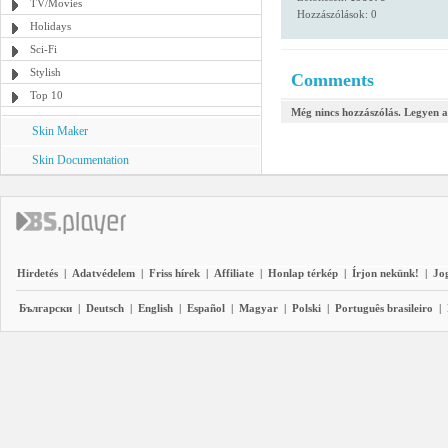
TV/Movies
Hozzászólások: 0
Holidays
Sci-Fi
Stylish
Comments
Top 10
Még nincs hozzászólás. Legyen a
Skin Maker
Skin Documentation
Hirdetés
|
Adatvédelem
|
Friss hírek
|
Affiliate
|
Honlap térkép
|
Írjon nekünk!
|
Jo
Български
|
Deutsch
|
English
|
Español
|
Magyar
|
Polski
|
Português brasileiro
|