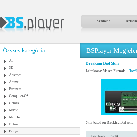
Kezdőlap
Termék
BSPlayer Megjelené
Összes kategória
All
Breaking Bad Skin
3D
Létrehozta:
Marco Furtado
Továb
Abstract
Anime
Business
Computer/OS
Games
Music
Metallic
Skin based on Breaking Bad serie
Nature
People
Letöltések:
198678