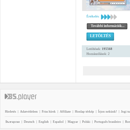
Értékelés:
További információk...
LETÖLTÉS
Letöltések:
195568
Hozzászólások: 2
Hirdetés
|
Adatvédelem
|
Friss hírek
|
Affiliate
|
Honlap térkép
|
Írjon nekünk!
|
Jogi t
Български
|
Deutsch
|
English
|
Español
|
Magyar
|
Polski
|
Português brasileiro
|
Ro