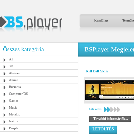
Kezdőlap
Termék
BSPlayer Megjelené
Összes kategória
All
3D
Kill Bill Skin
Abstract
Anime
Business
Computer/OS
Games
Music
Értékelés:
Metallic
További információk...
Nature
People
LETÖLTÉS