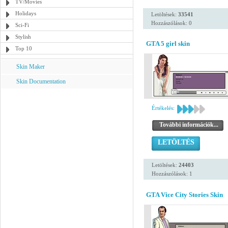
TV/Movies
Holidays
Letöltések:
33541
Hozzászólások: 0
Sci-Fi
Stylish
GTA 5 girl skin
Top 10
Skin Maker
Skin Documentation
Értékelés:
További információk...
LETÖLTÉS
Letöltések:
24403
Hozzászólások: 1
GTA Vice City Stories Skin