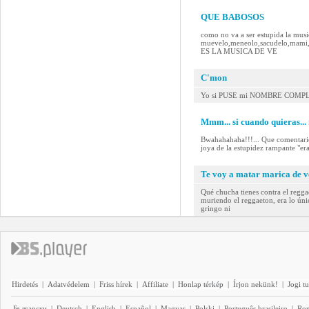
QUE BABOSOS
como no va a ser estupida la music
muevelo,meneolo,sacudelo,mam
ES LA MUSICA DE VE
C'mon
Yo si PUSE mi NOMBRE COMPL
Mmm... si cuando quieras... 
Bwahahahaha!!!... Que comentario 
joya de la estupidez rampante "er
Te voy a matar marica de 
Qué chucha tienes contra el regg
muriendo el reggaeton, era lo úni
gringo ni
Hirdetés
|
Adatvédelem
|
Friss hírek
|
Affiliate
|
Honlap térkép
|
Írjon nekünk!
|
Jogi t
Български
|
Deutsch
|
English
|
Español
|
Magyar
|
Polski
|
Português brasileiro
|
Ro