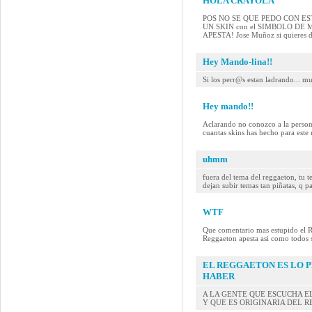
HOLA CRAYOLA
POS NO SE QUE PEDO CON ESTE MAN
UN SKIN con el SIMBOLO DE
APESTA! Jose Muñoz si quieres 
Hey Mando-lina!!
Si los perr@s estan ladrando... mue
Hey mando!!
Aclarando no conozco a la persona
cuantas skins has hecho para este 
uhmm
fuera del tema del reggaeton, tu 
dejan subir temas tan piñatas, q p
WTF
Que comentario mas estupido el R
Reggaeton apesta asi como todos s
EL REGGAETON ES LO 
HABER
A LA GENTE QUE ESCUCHA E
Y QUE ES ORIGINARIA DEL R