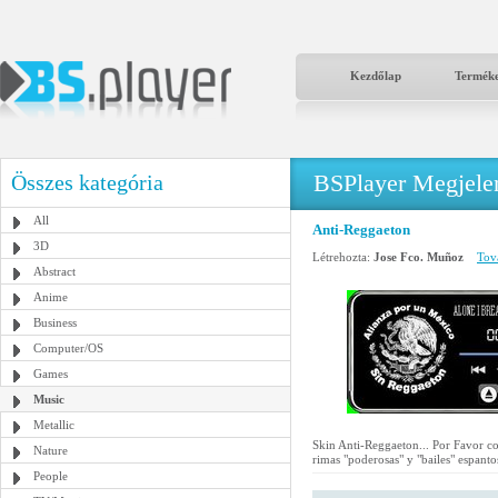
Kezdőlap
Termék
BSPlayer Megjelené
Összes kategória
All
Anti-Reggaeton
3D
Létrehozta:
Jose Fco. Muñoz
Tová
Abstract
Anime
Business
Computer/OS
Games
Music
Metallic
Skin Anti-Reggaeton... Por Favor c
Nature
rimas "poderosas" y "bailes" espant
People