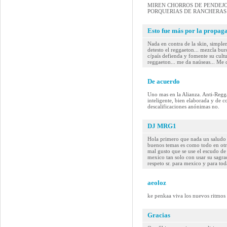
MIREN CHORROS DE PENDEJOS
PORQUERIAS DE RANCHERAS 
Esto fue más por la propaga
Nada en contra de la skin, simple
detesto el reggaeton... mezcla bur
c/país defienda y fomente su cultu
reggaeton... me da naúseas... Me 
De acuerdo
Uno mas en la Alianza. Anti-Regga
inteligente, bien elaborada y de c
descalificaciones anónimas no.
DJ MRG1
Hola primero que nada un saludo 
buenos temas es como todo en otr
mal gusto que se use el escudo d
mexico tan solo con usar su sagr
respeto sr. para mexico y para to
aeoloz
ke penkaa viva los nuevos ritmos y
Gracias