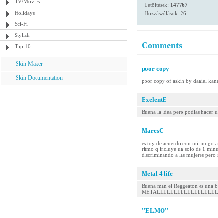
TV/Movies
Letöltések:
147767
Holidays
Hozzászólások: 26
Sci-Fi
Stylish
Comments
Top 10
Skin Maker
poor copy
Skin Documentation
poor copy of askin by daniel kanas
ExelentE
Buena la idea pero podias hacer 
MaresC
es toy de acuerdo con mi amigo a
ritmo q incluye un solo de 1 minu
discriminando a las mujeres pero 
Metal 4 life
Buena man el Reggeaton es una ba
METALLLLLLLLLLLLLLLLLLLLL!....
''ELMO''