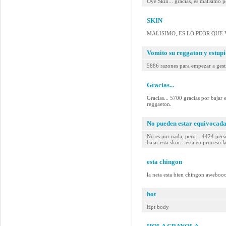
Oye Skin... gracias, es malisimo p
SKIN
MALISIMO, ES LO PEOR QUE V
Vomito su reggaton y estup
5886 razones para empezar a gestio
Gracias...
Gracias... 5700 gracias por b
reggaeton.
No pueden estar equivocadas
No es por nada, pero... 4424 pe
bajar esta skin... esta en proceso l
esta chingon
la neta esta bien chingon aweboo
hot
Hpt body