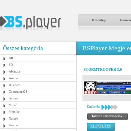
Kezdőlap
Termék
BSPlayer Megjelené
Összes kategória
All
3D
STORMTROOPER 3.0
Abstract
Anime
Business
Computer/OS
Games
Music
Értékelés:
Metallic
További információk...
Nature
People
LETÖLTÉS