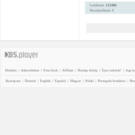
Letöltések:
125406
Hozzászólások: 0
Hirdetés
|
Adatvédelem
|
Friss hírek
|
Affiliate
|
Honlap térkép
|
Írjon nekünk!
|
Jogi t
Български
|
Deutsch
|
English
|
Español
|
Magyar
|
Polski
|
Português brasileiro
|
Ro