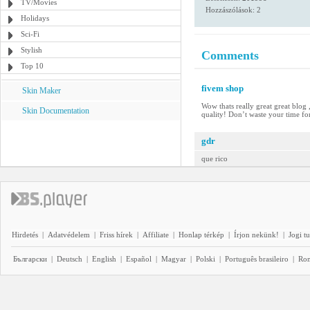
TV/Movies
Hozzászólások: 2
Holidays
Sci-Fi
Stylish
Comments
Top 10
fivem shop
Skin Maker
Wow thats really great great blog 
Skin Documentation
quality! Don’t waste your time fo
gdr
que rico
Hirdetés
|
Adatvédelem
|
Friss hírek
|
Affiliate
|
Honlap térkép
|
Írjon nekünk!
|
Jogi t
Български
|
Deutsch
|
English
|
Español
|
Magyar
|
Polski
|
Português brasileiro
|
Ro