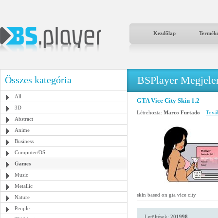
Kezdőlap
Termék
BSPlayer Megjelené
Összes kategória
All
GTA Vice City Skin 1.2
3D
Létrehozta:
Marco Furtado
Továb
Abstract
Anime
Business
Computer/OS
Games
Music
Metallic
skin based on gta vice city
Nature
People
Letöltések:
201998