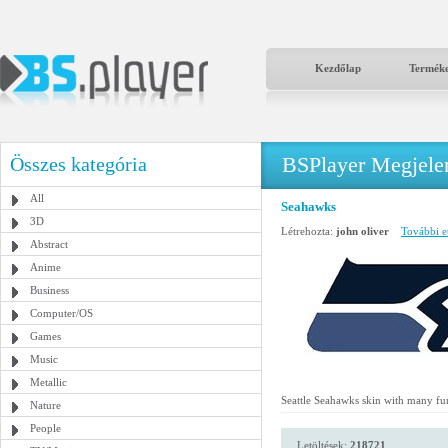
Kezdőlap
Termék
BSPlayer Megjelené
Összes kategória
All
Seahawks
3D
Létrehozta:
john oliver
További et
Abstract
Anime
Business
Computer/OS
Games
Music
Metallic
Seattle Seahawks skin with many fu
Nature
People
Letöltések:
218721