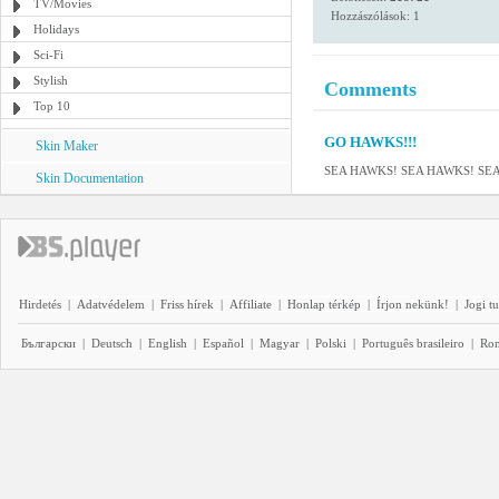
TV/Movies
Hozzászólások: 1
Holidays
Sci-Fi
Stylish
Comments
Top 10
GO HAWKS!!!
Skin Maker
SEA HAWKS! SEA HAWKS! SE
Skin Documentation
Hirdetés
|
Adatvédelem
|
Friss hírek
|
Affiliate
|
Honlap térkép
|
Írjon nekünk!
|
Jogi t
Български
|
Deutsch
|
English
|
Español
|
Magyar
|
Polski
|
Português brasileiro
|
Ro