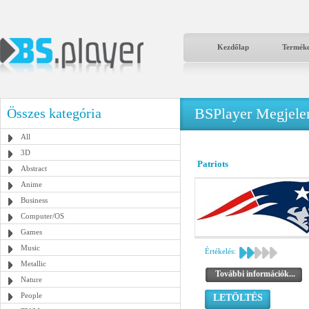
Kezdőlap
Termék
BSPlayer Megjelené
Összes kategória
All
3D
Patriots
Abstract
Anime
Business
Computer/OS
Games
Music
Értékelés:
Metallic
További információk...
Nature
People
LETÖLTÉS