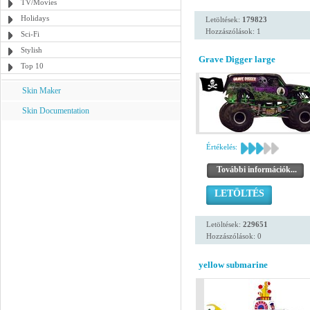
TV/Movies
Holidays
Letöltések:
179823
Hozzászólások: 1
Sci-Fi
Stylish
Grave Digger large
Top 10
Skin Maker
Skin Documentation
Értékelés:
További információk...
LETÖLTÉS
Letöltések:
229651
Hozzászólások: 0
yellow submarine