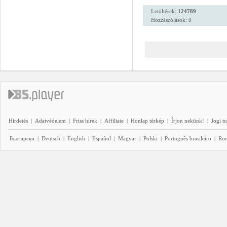
Letöltések:
124789
Hozzászólások: 0
Hirdetés
|
Adatvédelem
|
Friss hírek
|
Affiliate
|
Honlap térkép
|
Írjon nekünk!
|
Jogi t
Български
|
Deutsch
|
English
|
Español
|
Magyar
|
Polski
|
Português brasileiro
|
Ro