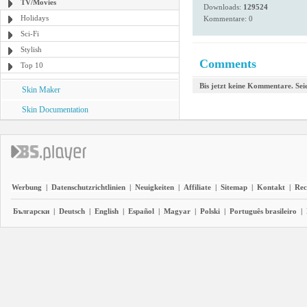
TV/Movies
Downloads:
129524
Holidays
Kommentare: 0
Sci-Fi
Stylish
Comments
Top 10
Bis jetzt keine Kommentare. Seie
Skin Maker
Skin Documentation
Werbung
|
Datenschutzrichtlinien
|
Neuigkeiten
|
Affiliate
|
Sitemap
|
Kontakt
|
Rec
Български
|
Deutsch
|
English
|
Español
|
Magyar
|
Polski
|
Português brasileiro
|