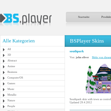
Startseite
Produk
BSPlayer Skins
Alle Kategorien
All
southpark
3D
Von:
john oliver
Mehr von diesem
Abstract
Anime
Business
Computer/OS
Games
Music
Metallic
Southpark skin with town as control
Nature
Updated 29.4.2012
People