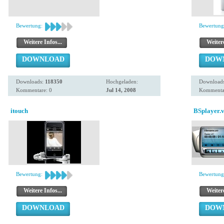
Bewertung:
Bewertung
Weitere Infos...
Weitere
DOWNLOAD
DOW
Downloads:
118350
Hochgeladen:
Download
Kommentare: 0
Jul 14, 2008
Kommentar
itouch
BSplayer.v
Bewertung:
Bewertung
Weitere Infos...
Weitere
DOWNLOAD
DOW