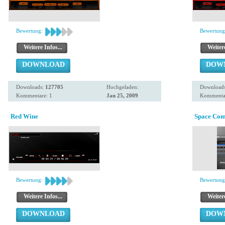
Bewertung:
Bewertung
Weitere Infos...
Weitere
DOWNLOAD
DOW
Downloads:
127705
Hochgeladen:
Download
Kommentare: 1
Jan 25, 2009
Kommentar
Red Wine
Space Co
Bewertung:
Bewertung
Weitere Infos...
Weitere
DOWNLOAD
DOW