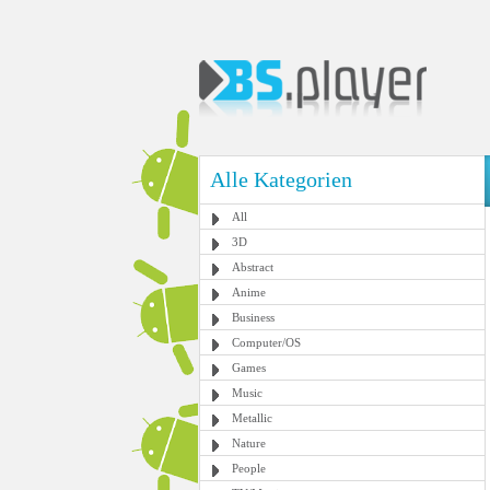
Alle Kategorien
All
3D
Abstract
Anime
Business
Computer/OS
Games
Music
Metallic
Nature
People