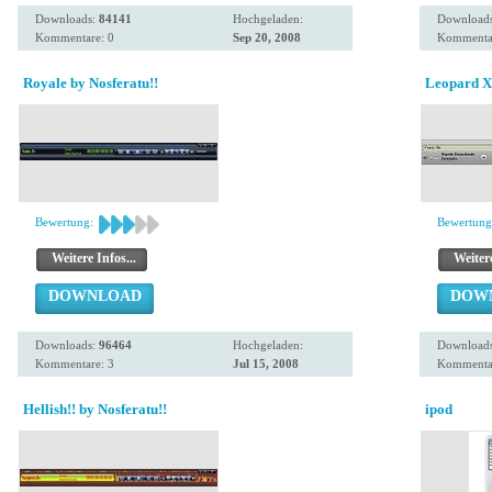
Downloads:
84141
Hochgeladen:
Download
Kommentare: 0
Sep 20, 2008
Kommentar
Royale by Nosferatu!!
Leopard Xt
Bewertung:
Bewertung
Weitere Infos...
Weitere
DOWNLOAD
DOW
Downloads:
96464
Hochgeladen:
Download
Kommentare: 3
Jul 15, 2008
Kommentar
Hellish!! by Nosferatu!!
ipod