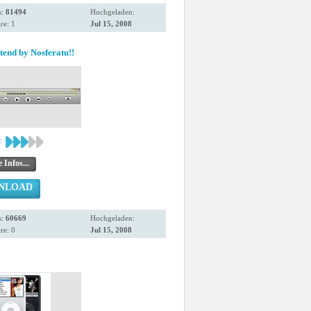
s:
81494
Hochgeladen:
e: 1
Jul 15, 2008
end by Nosferatu!!
:
 Infos...
NLOAD
s:
60669
Hochgeladen:
e: 0
Jul 15, 2008