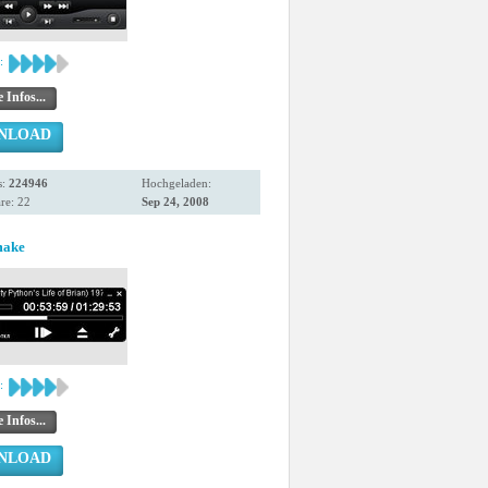
:
 Infos...
NLOAD
s:
224946
Hochgeladen:
re: 22
Sep 24, 2008
make
:
 Infos...
NLOAD