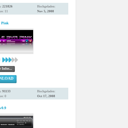
s:
221826
Hochgeladen:
re: 11
Nov 5, 2008
 Pink
:
 Infos...
NLOAD
s:
91133
Hochgeladen:
e: 0
Oct 17, 2008
v0.9