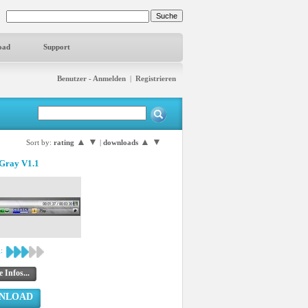
oad
Support
Benutzer - Anmelden
|
Registrieren
▲
▼
▲
▼
Sort by:
rating
|
downloads
 Gray V1.1
:
 Infos...
NLOAD