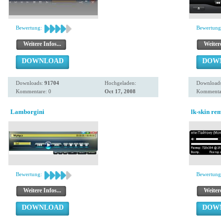
Bewertung:
Bewertung
Weitere Infos...
Weitere
DOWNLOAD
DOW
Downloads:
91704
Hochgeladen:
Download
Kommentare: 0
Oct 17, 2008
Kommenta
Lamborgini
lk-skin re
Bewertung:
Bewertung
Weitere Infos...
Weitere
DOWNLOAD
DOW