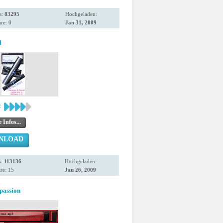
s:
83295
Hochgeladen:
re: 0
Jan 31, 2009
l
:
 Infos...
NLOAD
s:
113136
Hochgeladen:
re: 15
Jan 26, 2009
passion