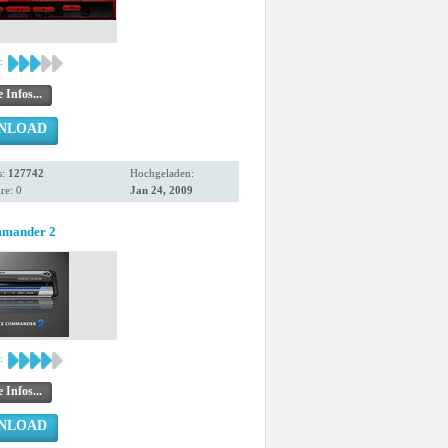
:
 Infos...
NLOAD
s:
127742
Hochgeladen:
e: 0
Jan 24, 2009
mmander 2
:
 Infos...
NLOAD