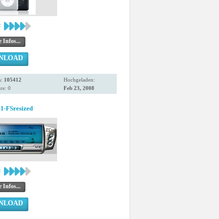
:
 Infos...
NLOAD
s:
105412
Hochgeladen:
e: 0
Feb 23, 2008
1-FSresized
:
 Infos...
NLOAD