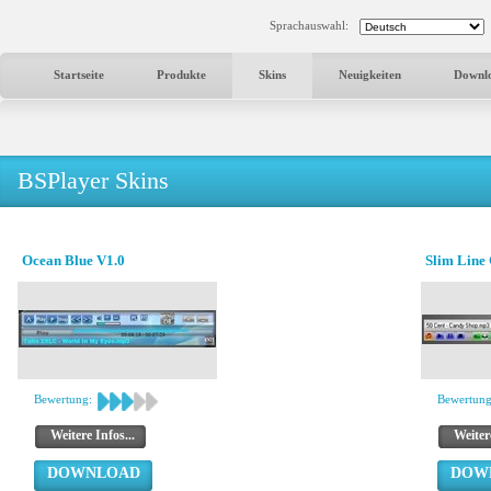
Sprachauswahl:
Startseite
Produkte
Skins
Neuigkeiten
Downl
BSPlayer Skins
Ocean Blue V1.0
Slim Line
Bewertung:
Bewertung
Weitere Infos...
Weitere
DOWNLOAD
DOW