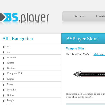
Startseite
Produk
BSPlayer Skins
Alle Kategorien
All
Vampire Skin
3D
Von:
Jose Fco. Muñoz
Mehr von 
Abstract
Anime
Business
Computer/OS
Games
Music
Metallic
Skin basada en la estetica gotica y m
Nature
a dar el siguiente paso?...
People