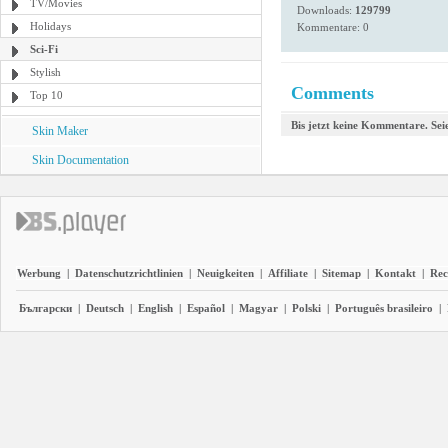
TV/Movies
Downloads:
129799
Holidays
Kommentare: 0
Sci-Fi
Stylish
Comments
Top 10
Bis jetzt keine Kommentare. Seie
Skin Maker
Skin Documentation
Werbung
|
Datenschutzrichtlinien
|
Neuigkeiten
|
Affiliate
|
Sitemap
|
Kontakt
|
Rec
Български
|
Deutsch
|
English
|
Español
|
Magyar
|
Polski
|
Português brasileiro
|