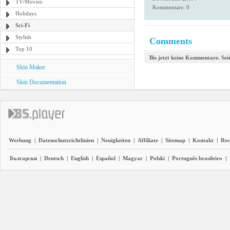
TV/Movies
Kommentare: 0
Holidays
Sci-Fi
Stylish
Comments
Top 10
Bis jetzt keine Kommentare. Seie
Skin Maker
Skin Documentation
Werbung
|
Datenschutzrichtlinien
|
Neuigkeiten
|
Affiliate
|
Sitemap
|
Kontakt
|
Rec
Български
|
Deutsch
|
English
|
Español
|
Magyar
|
Polski
|
Português brasileiro
|