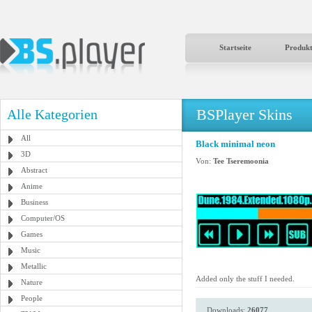
Startseite
Produk
BSPlayer Skins
Alle Kategorien
All
Black minimal neon
3D
Von:
Tee Tseremoonia
Abstract
Anime
Business
Computer/OS
Games
Music
Metallic
Added only the stuff I needed.
Nature
People
Downloads:
26077