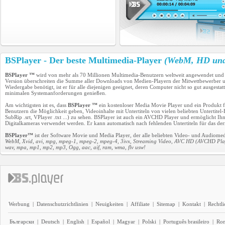
BSPlayer - Der beste Multimedia-Player
(WebM, HD und 
BSPlayer ™
wird von mehr als 70 Millionen Multimedia-Benutzern weltweit angewendet und
Version überschreiten die Summe aller Downloads von Medien-Playern der Mitwettbewerber u
Wiedergabe benötigt, ist er für alle diejenigen geeignet, deren Computer nicht so gut ausges
minimalen Systemanforderungen genießen.
Am wichtigsten ist es, dass
BSPlayer ™
ein kostenloser Media Movie Player und ein Produkt für
Benutzern die Möglichkeit geben, Videoinhalte mit Untertiteln von vielen beliebten Untertit
SubRip .srt, VPlayer .txt ...) zu sehen. BSPlayer ist auch ein AVCHD Player und ermöglicht 
Digitalkameras verwendet werden. Er kann automatisch nach fehlenden Untertiteln für das derz
BSPlayer™
ist der Software Movie und Media Player, der alle beliebten Video- und Audiomedi
WebM, Xvid, avi, mpg, mpeg-1, mpeg-2, mpeg-4, 3ivx, Streaming Video, AVC HD (AVCHD Play
wav, mpa, mp1, mp2, mp3, Ogg, aac, aif, ram, wma, flv usw!
Werbung
|
Datenschutzrichtlinien
|
Neuigkeiten
|
Affiliate
|
Sitemap
|
Kontakt
|
Rechtl
Български
|
Deutsch
|
English
|
Español
|
Magyar
|
Polski
|
Português brasileiro
|
Ro