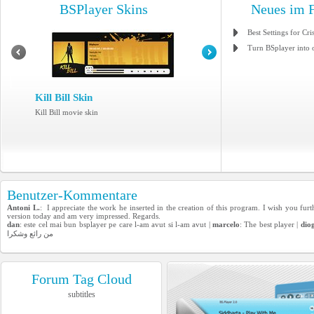
BSPlayer Skins
Neues im 
Best Settings for Cri
Turn BSplayer into 
Kill Bill Skin
Kill Bill movie skin
Benutzer-Kommentare
Antoni L.
: I appreciate the work he inserted in the creation of this program. I wish you furt
version today and am very impressed. Regards.
dan
: este cel mai bun bsplayer pe care l-am avut si l-am avut |
marcelo
: The best player |
dio
من رائع وشكرا
Forum Tag Cloud
subtitles