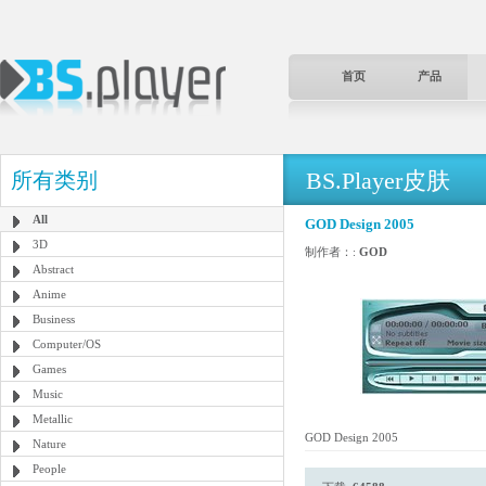
首页
产品
BS.Player皮肤
所有类别
All
GOD Design 2005
3D
制作者：:
GOD
Abstract
Anime
Business
Computer/OS
Games
Music
Metallic
GOD Design 2005
Nature
People