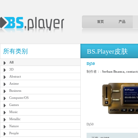
首页
产品
BS.Player皮肤
所有类别
All
Dj50
3D
制作者：:
Serban Boanca, contac
Abstract
Anime
Business
Computer/OS
Games
Music
Metallic
Dj50
Nature
People