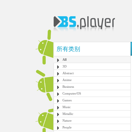
所有类别
All
3D
Abstract
Anime
Business
Computer/OS
Games
Music
Metallic
Nature
People