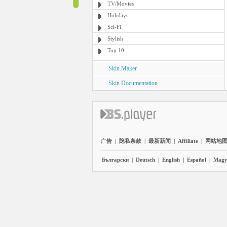
TV/Movies
Holidays
Sci-Fi
Stylish
Top 10
Skin Maker
Skin Documentation
广告
|
隐私条款
|
最新新闻
|
Affiliate
|
网站地
Български
|
Deutsch
|
English
|
Español
|
Magy