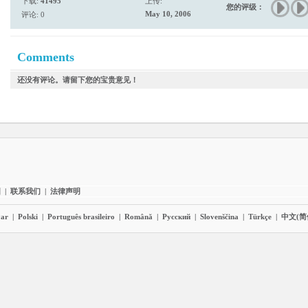
下载:
41495
上传:
您的评级：
May 10, 2006
评论: 0
Comments
还没有评论。请留下您的宝贵意见！
图
|
联系我们
|
法律声明
ar
|
Polski
|
Português brasileiro
|
Română
|
Pyccĸий
|
Slovenščina
|
Türkçe
|
中文(简