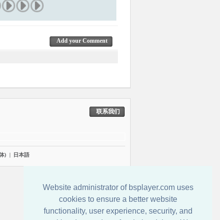
Add your Comment
联系我们
体)
|
日本語
Website administrator of bsplayer.com uses
cookies to ensure a better website
functionality, user experience, security, and