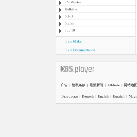
TV/Movies
Holidays
Sci-Fi
Stylish
Top 10
Skin Maker
Skin Documentation
广告
|
隐私条款
|
最新新闻
|
Affiliate
|
网站地
Български
|
Deutsch
|
English
|
Español
|
Magy