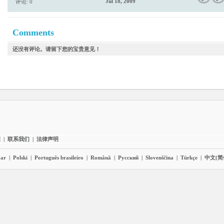
Jul 18, 2009
评论: 0
Comments
还没有评论。请留下您的宝贵意见！
图
|
联系我们
|
法律声明
ar
|
Polski
|
Português brasileiro
|
Română
|
Pyccĸий
|
Slovenščina
|
Türkçe
|
中文(简