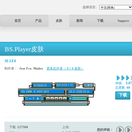
选择语言:
首页
产品
皮肤
新闻
下载
Support
BS.Player皮肤
3L1Z4
制作者：:
Jose Fco. Muñoz
更多此作者（＃1＃皮肤）
3.47
评级:
总票数:
60
下载
下载:
127560
上传:
您的评级：