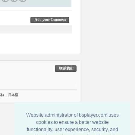
Add your Comment
联系我们
体)
|
日本語
Website administrator of bsplayer.com uses
cookies to ensure a better website
functionality, user experience, security, and