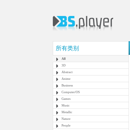
所有类别
All
3D
Abstract
Anime
Business
Computer/OS
Games
Music
Metallic
Nature
People