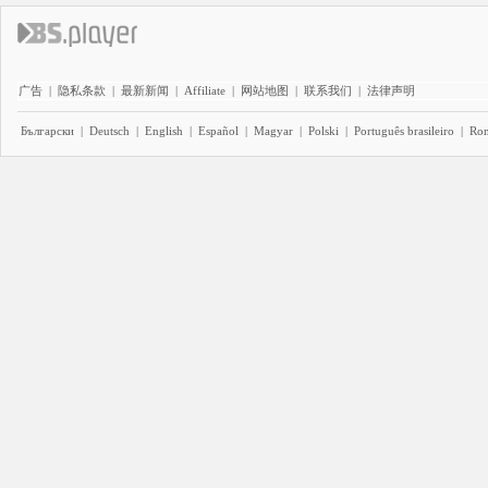
广告
|
隐私条款
|
最新新闻
|
Affiliate
|
网站地图
|
联系我们
|
法律声明
Български
|
Deutsch
|
English
|
Español
|
Magyar
|
Polski
|
Português brasileiro
|
Ro