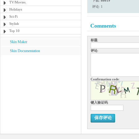
下载:
88019
TV/Movies
评论: 1
Holidays
Sci-Fi
Stylish
Comments
Top 10
标题
:
Skin Maker
Skin Documentation
评论
:
Confirmation code
:
键入验证码
:
保存评论