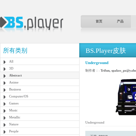
首页
产品
BS.Player皮肤
所有类别
All
Underground
3D
制作者：:
Trifun, spakos_pz@yah
Abstract
Anime
Business
Computer/OS
Games
Music
Metallic
Underground
Nature
People