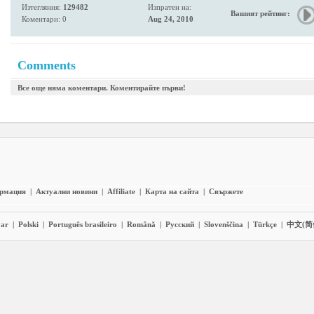
Изтегляния:
129482
Изпратен на:
Вашият рейтинг:
Коментари: 0
Aug 24, 2010
Comments
Все още няма коментари. Коментирайте първи!
ормация
|
Актуални новини
|
Affiliate
|
Карта на сайта
|
Свържете
ar
|
Polski
|
Português brasileiro
|
Română
|
Pyccĸий
|
Slovenščina
|
Türkçe
|
中文(简