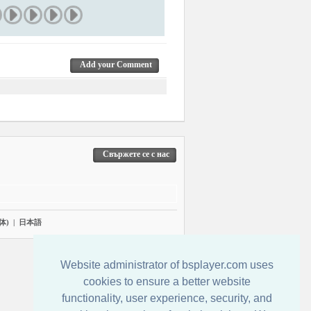
Add your Comment
Свържете се с нас
体)
|
日本語
Website administrator of bsplayer.com uses
cookies to ensure a better website
functionality, user experience, security, and