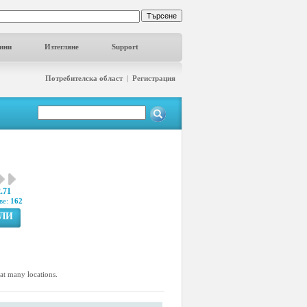
ини
Изтегляне
Support
Потребителска област
|
Регистрация
2.71
ве:
162
ГЛИ
at many locations.