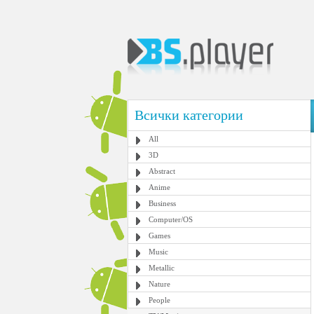
Всички категории
All
3D
Abstract
Anime
Business
Computer/OS
Games
Music
Metallic
Nature
People