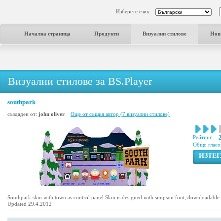
Изберете език:
Начална страница
Продукти
Визуални стилове
Нов
Визуални стилове за BS.Player
southpark
създаден от:
john oliver
Още от същия автор (7 визуални стилове)
Рейтинг:
Общо гласо
ИЗТЕ
Southpark skin with town as control panel.Skin is designed with simpson font, downloadable 
Updated 29.4.2012