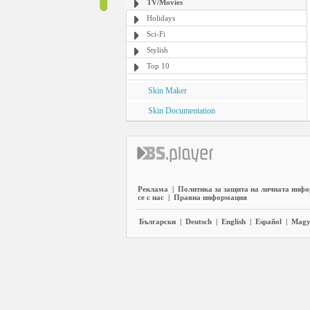
TV/Movies
Holidays
Sci-Fi
Stylish
Top 10
Skin Maker
Skin Documentation
Реклама
|
Политика за защита на личната инф
се с нас
|
Правна информация
Български
|
Deutsch
|
English
|
Español
|
Magy