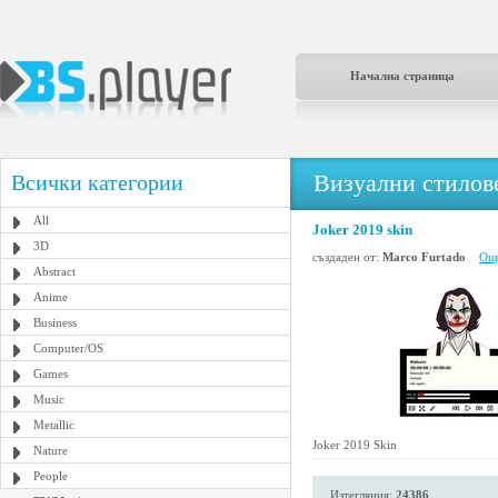
Начална страница
Визуални стилове
Всички категории
All
Joker 2019 skin
3D
създаден от:
Marco Furtado
Още
Abstract
Anime
Business
Computer/OS
Games
Music
Metallic
Joker 2019 Skin
Nature
People
Изтегляния:
24386