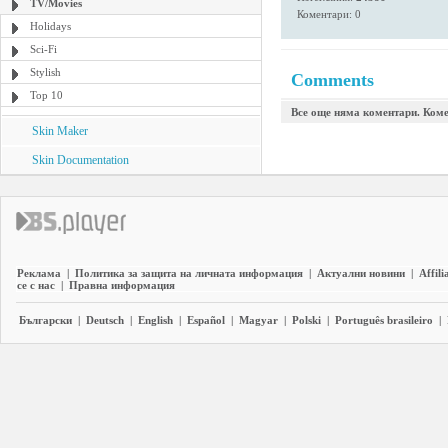
TV/Movies
Коментари: 0
Holidays
Sci-Fi
Stylish
Comments
Top 10
Все още няма коментари. Коме
Skin Maker
Skin Documentation
Реклама
|
Политика за защита на личната информация
|
Актуални новини
|
Affili
се с нас
|
Правна информация
Български
|
Deutsch
|
English
|
Español
|
Magyar
|
Polski
|
Português brasileiro
|