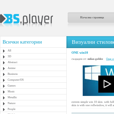
Начална страница
Визуални стилове
Всички категории
All
ONE win10
3D
създаден от:
milan goldee
Още от
Abstract
Anime
Business
Computer/OS
Games
Music
Metallic
extrem simple win 10 skin. with full
Nature
skin is with one rollwindow, it will
People