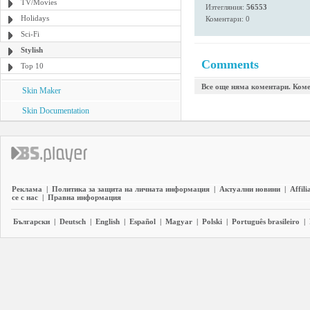
TV/Movies
Изтегляния:
56553
Holidays
Коментари: 0
Sci-Fi
Stylish
Comments
Top 10
Все още няма коментари. Коме
Skin Maker
Skin Documentation
Реклама
|
Политика за защита на личната информация
|
Актуални новини
|
Affili
се с нас
|
Правна информация
Български
|
Deutsch
|
English
|
Español
|
Magyar
|
Polski
|
Português brasileiro
|