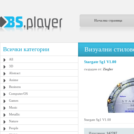
Начална страница
Визуални стилове
Всички категории
All
Stargate Sg1 V1.00
3D
създаден от:
Ziegler
Abstract
Anime
Business
Computer/OS
Games
Music
Metallic
Stargate Sg1 V1.00
Nature
People
Изтегляния:
142707