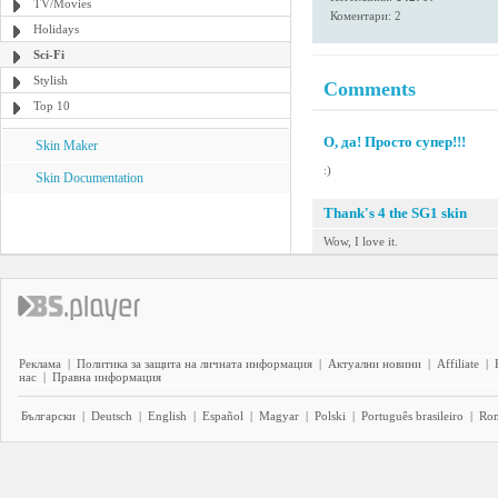
TV/Movies
Коментари: 2
Holidays
Sci-Fi
Stylish
Comments
Top 10
О, да! Просто супер!!!
Skin Maker
:)
Skin Documentation
Thank's 4 the SG1 skin
Wow, I love it.
Реклама
|
Политика за защита на личната информация
|
Актуални новини
|
Affiliate
|
нас
|
Правна информация
Български
|
Deutsch
|
English
|
Español
|
Magyar
|
Polski
|
Português brasileiro
|
Ro