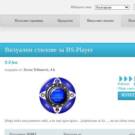
Изберете език:
Начална страница
Продукти
Визуални стилове
Нов
Визуални стилове за BS.Player
X-Z.bsz
създаден от:
Zoran Trifunovic, 4.h
Рейтинг:
Общо гласо
ИЗТЕ
Jebiga treba nest pametno radit, a ne sam igrat igrice...,(zajebavam se ba ..., sta mi odma rezi
Изтегляния:
82003
Изпратен на: