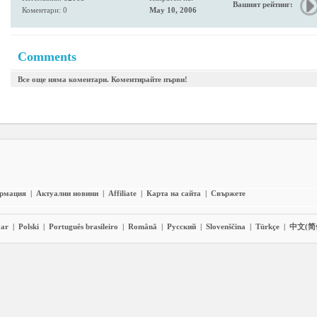
Вашият рейтинг:
Коментари: 0
May 10, 2006
Comments
Все още няма коментари. Коментирайте първи!
ормация
|
Актуални новини
|
Affiliate
|
Карта на сайта
|
Свържете
ar
|
Polski
|
Português brasileiro
|
Română
|
Pyccĸий
|
Slovenščina
|
Türkçe
|
中文(简