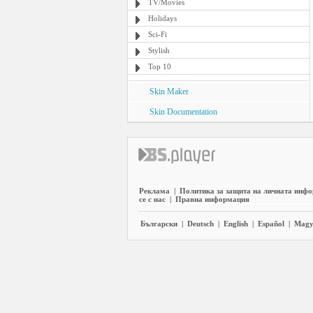
TV/Movies
Holidays
Sci-Fi
Stylish
Top 10
Skin Maker
Skin Documentation
Реклама
|
Политика за защита на личната инф
се с нас
|
Правна информация
Български
|
Deutsch
|
English
|
Español
|
Magy