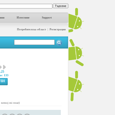
ини
Изтегляне
Support
Потребителска област
|
Регистрация
3.25
ве:
133
ГЛИ
s, nemoj mi rezat)