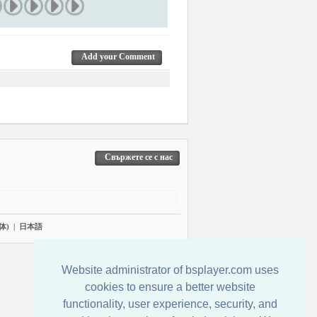
Add your Comment
Свържете се с нас
体)
|
日本語
Website administrator of bsplayer.com uses
cookies to ensure a better website
functionality, user experience, security, and