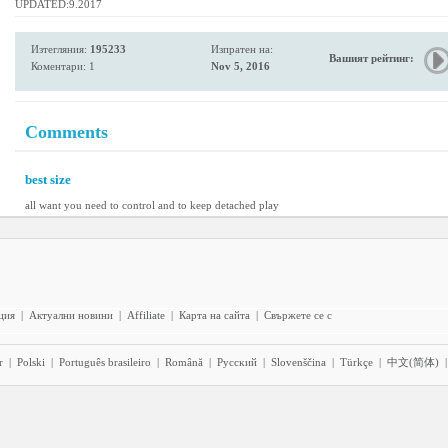
UPDATED:9.2017
Изтегляния:
195233
Изпратен на:
Вашият рейтинг:
Коментари: 1
Nov 5, 2016
Comments
best size
all want you need to control and to keep detached play
ция
|
Актуални новини
|
Affiliate
|
Карта на сайта
|
Свържете се с
r
|
Polski
|
Português brasileiro
|
Română
|
Pyccĸий
|
Slovenščina
|
Türkçe
|
中文(简体)