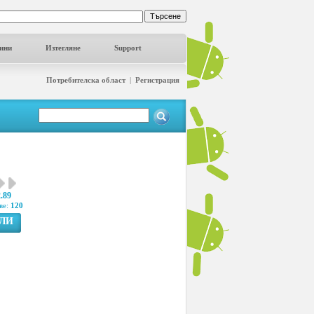
ини
Изтегляне
Support
Потребителска област
|
Регистрация
2.89
ве:
120
ГЛИ