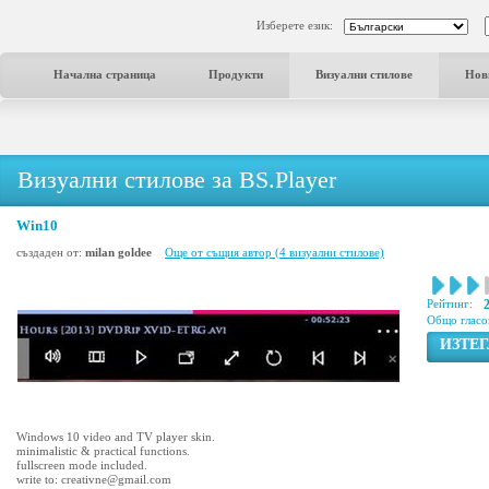
Изберете език:
Начална страница
Продукти
Визуални стилове
Нов
Визуални стилове за BS.Player
Win10
създаден от:
milan goldee
Още от същия автор (4 визуални стилове)
Рейтинг:
Общо гласо
ИЗТЕ
Windows 10 video and TV player skin.
minimalistic & practical functions.
fullscreen mode included.
write to: creativne@gmail.com