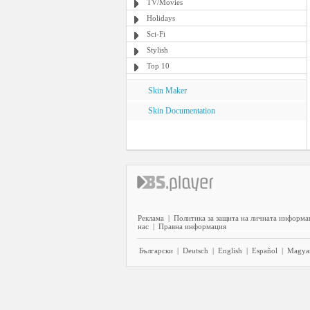
TV/Movies
Holidays
Sci-Fi
Stylish
Top 10
Skin Maker
Skin Documentation
Реклама
|
Политика за защита на личната информа
нас
|
Правна информация
Български
|
Deutsch
|
English
|
Español
|
Magya