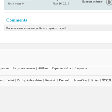
Вашият рейтинг:
Коментари: 0
Mar 26, 2014
Comments
Все още няма коментари. Коментирайте първи!
ормация
|
Актуални новини
|
Affiliate
|
Карта на сайта
|
Свържете
ar
|
Polski
|
Português brasileiro
|
Română
|
Pyccĸий
|
Slovenščina
|
Türkçe
|
中文(简