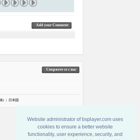
Add your Comment
Свържете се с нас
体)
|
日本語
Website administrator of bsplayer.com uses
cookies to ensure a better website
functionality, user experience, security, and