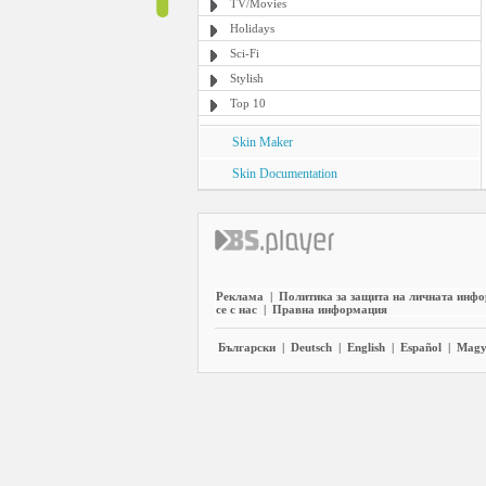
TV/Movies
Holidays
Sci-Fi
Stylish
Top 10
Skin Maker
Skin Documentation
Реклама
|
Политика за защита на личната инф
се с нас
|
Правна информация
Български
|
Deutsch
|
English
|
Español
|
Magy