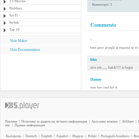
TV/Movies
Коментари: 3
Holidays
Sci-Fi
Stylish
Comments
Top 10
-
Skin Maker
bien pero arregla la esquina se ve
Skin Documentation
bhu
nice job.,.,., balck!!!! is begin
Danny
way too cool luv it
Реклама
|
Политика за защита на личната информация
|
Актуални новини
|
Affiliate
|
нас
|
Правна информация
Български
|
Deutsch
|
English
|
Español
|
Magyar
|
Polski
|
Português brasileiro
|
Ro