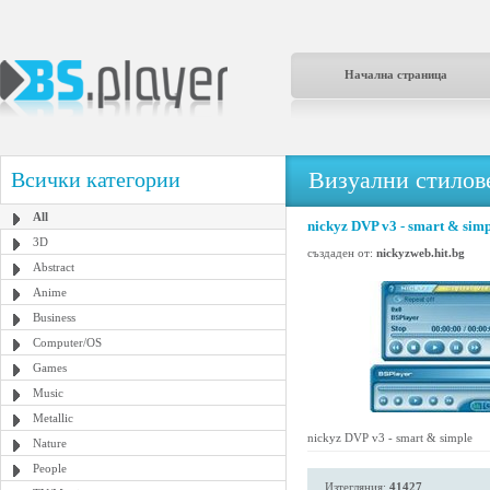
Начална страница
Визуални стилове
Всички категории
All
nickyz DVP v3 - smart & sim
3D
създаден от:
nickyzweb.hit.bg
Abstract
Anime
Business
Computer/OS
Games
Music
Metallic
nickyz DVP v3 - smart & simple
Nature
People
Изтегляния:
41427