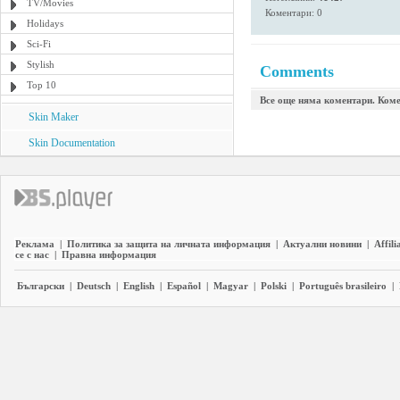
TV/Movies
Коментари: 0
Holidays
Sci-Fi
Stylish
Comments
Top 10
Все още няма коментари. Коме
Skin Maker
Skin Documentation
Реклама
|
Политика за защита на личната информация
|
Актуални новини
|
Affili
се с нас
|
Правна информация
Български
|
Deutsch
|
English
|
Español
|
Magyar
|
Polski
|
Português brasileiro
|