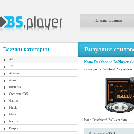
Начална страница
Визуални стилове
Всички категории
All
Nano Dashboard BsPlayer ski
3D
създаден от:
Siddhesh Nagvenkar
Abstract
Anime
Business
Computer/OS
Games
Music
Metallic
Nano Dashboard BsPlayer skin.
Nature
People
Изтегляния:
63581