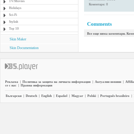
TV/Movies
Коментари: 0
Holidays
Sci-Fi
Stylish
Comments
Top 10
Все още няма коментари. Коме
Skin Maker
Skin Documentation
Реклама
|
Политика за защита на личната информация
|
Актуални новини
|
Affili
се с нас
|
Правна информация
Български
|
Deutsch
|
English
|
Español
|
Magyar
|
Polski
|
Português brasileiro
|