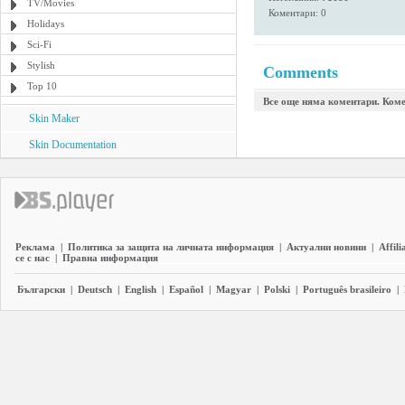
TV/Movies
Коментари: 0
Holidays
Sci-Fi
Stylish
Comments
Top 10
Все още няма коментари. Коме
Skin Maker
Skin Documentation
Реклама
|
Политика за защита на личната информация
|
Актуални новини
|
Affili
се с нас
|
Правна информация
Български
|
Deutsch
|
English
|
Español
|
Magyar
|
Polski
|
Português brasileiro
|