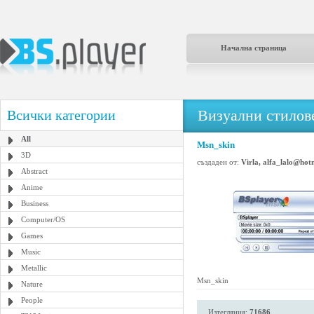
Начална страница
Визуални стилове
Всички категории
All
Msn_skin
3D
създаден от:
Virla, alfa_lalo@hot
Abstract
Anime
Business
Computer/OS
Games
Music
Metallic
Msn_skin
Nature
People
Изтегляния:
71686