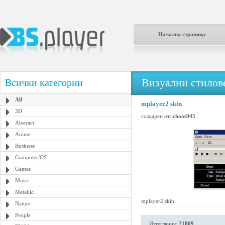
Начална страница
Визуални стилове
Всички категории
All
mplayer2 skin
3D
създаден от:
chaos945
Abstract
Anime
Business
Computer/OS
Games
Music
Metallic
mplayer2 skin
Nature
People
Изтегляния:
71809