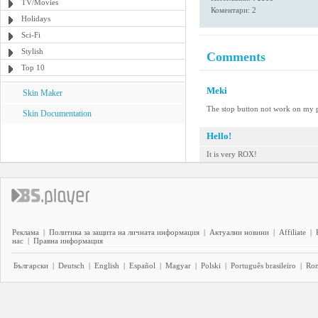
TV/Movies
Коментари: 2
Holidays
Sci-Fi
Stylish
Comments
Top 10
Meki
Skin Maker
The stop button not work on my 
Skin Documentation
Hello!
It is very ROX!
Реклама
|
Политика за защита на личната информация
|
Актуални новини
|
Affiliate
|
нас
|
Правна информация
Български
|
Deutsch
|
English
|
Español
|
Magyar
|
Polski
|
Português brasileiro
|
Ro