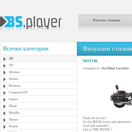
Начална страница
Визуални стилове
Всички категории
All
MOTOR
3D
създаден от:
StarShine Luceafar
Abstract
Anime
Business
Computer/OS
Games
Music
Metallic
From me to you !
Nature
It's for ROCK lovers and adventure 
Cool and naturally !
People
Life is THE MUSIC !