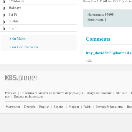
TV/Movies
Have Fun ! :D All for FREE (- dict
Holidays
Sci-Fi
Изтегляния:
97600
Коментари: 1
Stylish
Top 10
Comments
Skin Maker
Skin Documentation
fray_david2009@hotmail.
hola
Реклама
|
Политика за защита на личната информация
|
Актуални новини
|
Affiliate
|
нас
|
Правна информация
Български
|
Deutsch
|
English
|
Español
|
Magyar
|
Polski
|
Português brasileiro
|
Ro