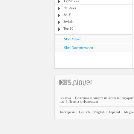
TV/Movies
Holidays
Sci-Fi
Stylish
Top 10
Skin Maker
Skin Documentation
Реклама
|
Политика за защита на личната информа
нас
|
Правна информация
Български
|
Deutsch
|
English
|
Español
|
Magya