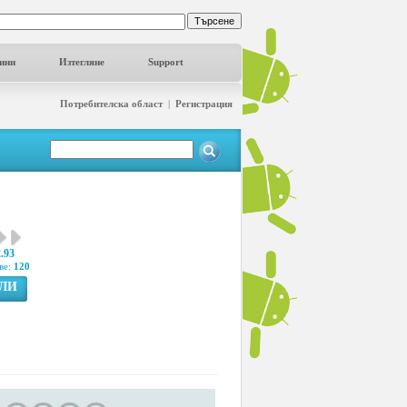
ини
Изтегляне
Support
Потребителска област
|
Регистрация
2.93
ве:
120
ГЛИ