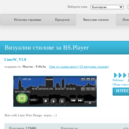
Изберете език:
Начална страница
Продукти
Визуални стилове
Нов
Визуални стилове за BS.Player
LimeW_V1.0
създаден от:
Marcus - Fr0z3n
Още от същия автор (19 визуални стилове)
Рейтинг:
Общо гласо
ИЗТЕ
Skin with Lime Wire Design -enjoy- ;-)
Изтегляния:
129486
Изпратен на: