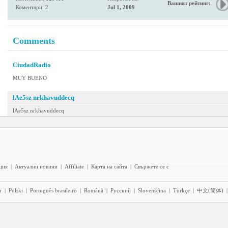
Вашият рейтинг:
Коментари: 2
Jul 1, 2009
Comments
CiudadRadio
MUY BUENO
lAe5sz nrkhavuddecq
lAe5sz nrkhavuddecq
ция
|
Актуални новини
|
Affiliate
|
Карта на сайта
|
Свържете се с
r
|
Polski
|
Português brasileiro
|
Română
|
Pyccĸий
|
Slovenščina
|
Türkçe
|
中文(简体)