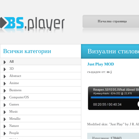
Начална страница
Визуални стилове
Всички категории
All
Just Play MOD
3D
създаден от:
m j
Abstract
Anime
Business
Computer/OS
Games
Music
Metallic
Modified skin: "Just Play" by J R. Al
Nature
People
Изтегляния:
178443