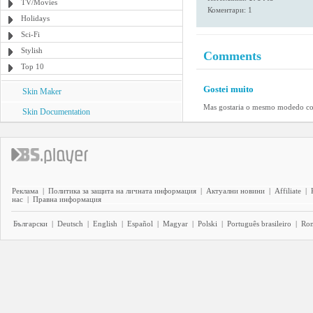
TV/Movies
Коментари: 1
Holidays
Sci-Fi
Stylish
Comments
Top 10
Gostei muito
Skin Maker
Mas gostaria o mesmo modedo com 
Skin Documentation
Реклама
|
Политика за защита на личната информация
|
Актуални новини
|
Affiliate
|
нас
|
Правна информация
Български
|
Deutsch
|
English
|
Español
|
Magyar
|
Polski
|
Português brasileiro
|
Ro