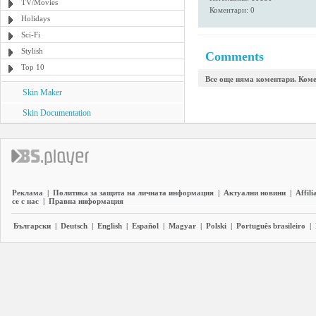
TV/Movies
Коментари: 0
Holidays
Sci-Fi
Stylish
Comments
Top 10
Все още няма коментари. Коме
Skin Maker
Skin Documentation
Реклама
|
Политика за защита на личната информация
|
Актуални новини
|
Affili
се с нас
|
Правна информация
Български
|
Deutsch
|
English
|
Español
|
Magyar
|
Polski
|
Português brasileiro
|