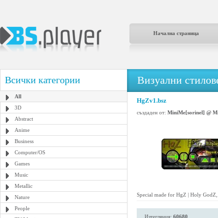
Начална страница
Визуални стилове
Всички категории
All
HgZv1.bsz
3D
създаден от:
MiniMe[sorinel] @ M
Abstract
Anime
Business
Computer/OS
Games
Music
Metallic
Special made for HgZ | Holy GodZ, 
Nature
People
Изтегляния:
60680