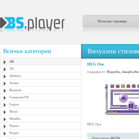
Начална страница
Визуални стилове
Всички категории
All
HEG One
3D
създаден от:
Hegurka, tina@webt
Abstract
Anime
Business
Computer/OS
Games
Music
Metallic
HEG One
Nature
People
Изтегляния:
60234