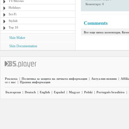
TV/Movies
Коментари: 0
Holidays
Sci-Fi
Stylish
Comments
Top 10
Все още няма коментари. Коме
Skin Maker
Skin Documentation
Реклама
|
Политика за защита на личната информация
|
Актуални новини
|
Affili
се с нас
|
Правна информация
Български
|
Deutsch
|
English
|
Español
|
Magyar
|
Polski
|
Português brasileiro
|