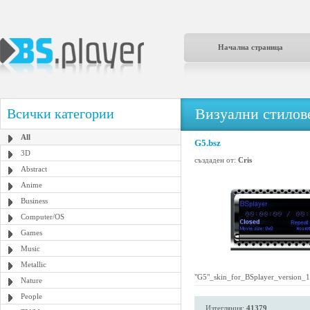
Начална страница
Визуални стилове
Всички категории
All
G5.bsz
3D
създаден от:
Cris
Abstract
Anime
Business
Computer/OS
Games
Music
Metallic
"G5"_skin_for_BSplayer_version_1
Nature
People
Изтегляния:
41379