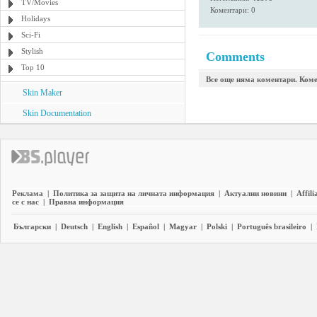
TV/Movies
Коментари: 0
Holidays
Sci-Fi
Stylish
Comments
Top 10
Все още няма коментари. Коме
Skin Maker
Skin Documentation
Реклама
|
Политика за защита на личната информация
|
Актуални новини
|
Affili
се с нас
|
Правна информация
Български
|
Deutsch
|
English
|
Español
|
Magyar
|
Polski
|
Português brasileiro
|