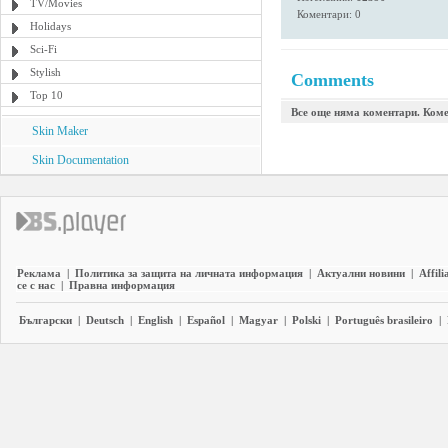
TV/Movies
Коментари: 0
Holidays
Sci-Fi
Stylish
Comments
Top 10
Все още няма коментари. Коме
Skin Maker
Skin Documentation
Реклама
|
Политика за защита на личната информация
|
Актуални новини
|
Affili
се с нас
|
Правна информация
Български
|
Deutsch
|
English
|
Español
|
Magyar
|
Polski
|
Português brasileiro
|