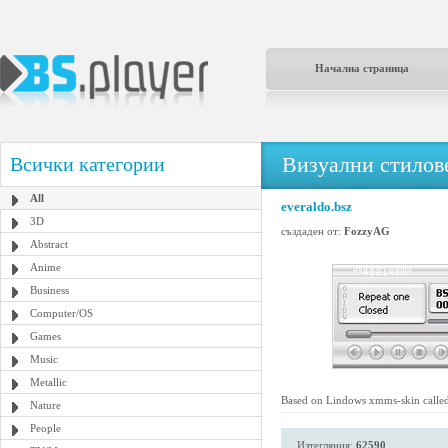
Начална страница
Визуални стилове
Всички категории
All
everaldo.bsz
3D
създаден от:
FozzyAG
Abstract
Anime
Business
Computer/OS
Games
Music
Metallic
Based on Lindows xmms-skin called 
Nature
People
Изтегляния:
62590