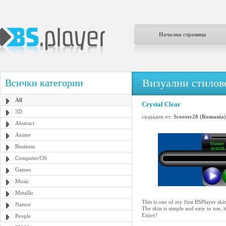
Начална страница
Визуални стилове
Всички категории
All
Crystal Clear
3D
създаден от:
Scooter20 (Romania)
Abstract
Anime
Business
Computer/OS
Games
Music
Metallic
This is one of my first BSPlayer skin
Nature
The skin is simple and easy to use, i
Enjoy!
People