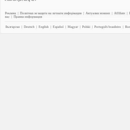
Реклама
|
Политика за защита на личната информация
|
Актуални новини
|
Affiliate
|
нас
|
Правна информация
Български
|
Deutsch
|
English
|
Español
|
Magyar
|
Polski
|
Português brasileiro
|
Ro