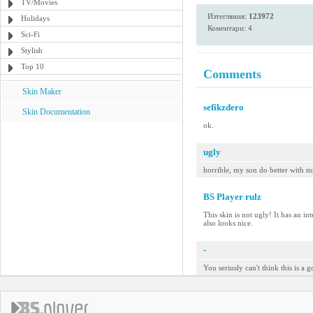
TV/Movies
Изтегляния:
123972
Holidays
Коментари: 4
Sci-Fi
Stylish
Top 10
Comments
Skin Maker
sefikzdero
Skin Documentation
ok.
ugly
horrible, my son do better with m
BS Player rulz
This skin is not ugly! It has an in
also looks nice.
-
You seriusly can't think this is a