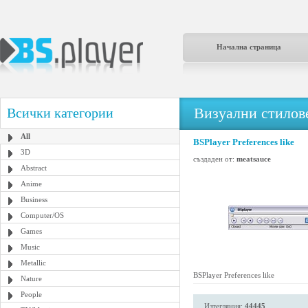
Начална страница
Визуални стилове
Всички категории
All
BSPlayer Preferences like
3D
създаден от:
meatsauce
Abstract
Anime
Business
Computer/OS
Games
Music
Metallic
BSPlayer Preferences like
Nature
People
Изтегляния:
44445