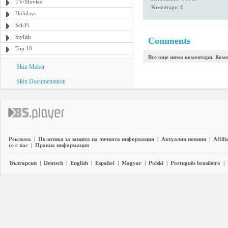
TV/Movies
Коментари: 0
Holidays
Sci-Fi
Stylish
Comments
Top 10
Все още няма коментари. Коме
Skin Maker
Skin Documentation
Реклама
|
Политика за защита на личната информация
|
Актуални новини
|
Affili
се с нас
|
Правна информация
Български
|
Deutsch
|
English
|
Español
|
Magyar
|
Polski
|
Português brasileiro
|