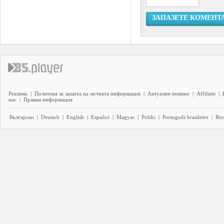
ЗАПАЗЕТЕ КОМЕНТ
Реклама
|
Политика за защита на личната информация
|
Актуални новини
|
Affiliate
|
нас
|
Правна информация
Български
|
Deutsch
|
English
|
Español
|
Magyar
|
Polski
|
Português brasileiro
|
Ro