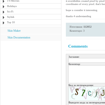
TV/Movies
it everithithin created pixel by pixe
coordinates of every pixel. that's b
Holidays
hope u consider it interesting.
Sci-Fi
thanks 4 understanding
Stylish
Top 10
Изтегляния:
112052
Skin Maker
Коментари: 3
Skin Documentation
Comments
Заглавие
:
Коментар
:
Код за потвърждение
:
Въведете кода за потвърждени