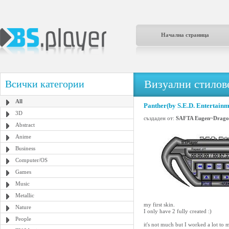
Начална страница
Визуални стилове
Всички категории
All
Panther(by S.E.D. Entertain
3D
създаден от:
SAFTA Eugen~Drago
Abstract
Anime
Business
Computer/OS
Games
Music
Metallic
my first skin.
Nature
I only have 2 fully created :)
People
it's not much but I worked a lot to m