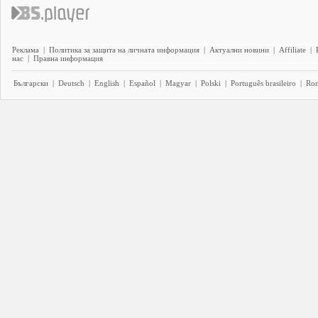
Реклама
|
Политика за защита на личната информация
|
Актуални новини
|
Affiliate
|
нас
|
Правна информация
Български
|
Deutsch
|
English
|
Español
|
Magyar
|
Polski
|
Português brasileiro
|
Ro