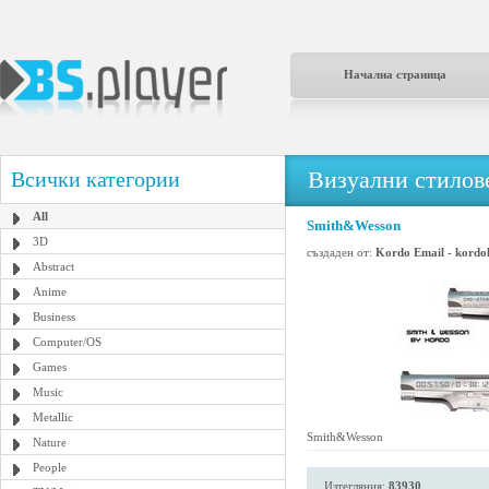
Начална страница
Визуални стилове
Всички категории
All
Smith&Wesson
3D
създаден от:
Kordo Email - kordo
Abstract
Anime
Business
Computer/OS
Games
Music
Metallic
Smith&Wesson
Nature
People
Изтегляния:
83930