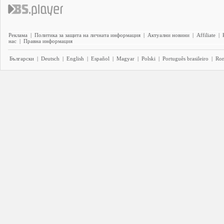
Реклама
|
Политика за защита на личната информация
|
Актуални новини
|
Affiliate
|
нас
|
Правна информация
Български
|
Deutsch
|
English
|
Español
|
Magyar
|
Polski
|
Português brasileiro
|
Ro