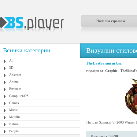
Начална страница
Визуални стилове
Всички категории
All
TheLastSamurai.bsz
3D
създаден от:
Graphic : TheSkinsF
Abstract
Anime
Business
Computer/OS
Games
Music
Metallic
The Last Samurai (c) 2003 Warner B
Nature
People
Изтегляния:
59690