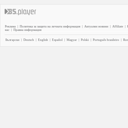
Реклама
|
Политика за защита на личната информация
|
Актуални новини
|
Affiliate
|
нас
|
Правна информация
Български
|
Deutsch
|
English
|
Español
|
Magyar
|
Polski
|
Português brasileiro
|
Ro