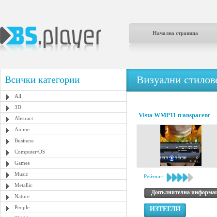
Начална страница
Визуални стилове
Всички категории
All
3D
Vista WMP11 transparent
Abstract
Anime
Business
Computer/OS
Games
Music
Рейтинг:
Metallic
Допълнителна информа
Nature
People
ИЗТЕГЛИ