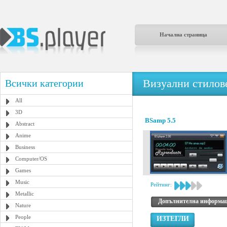
Начална страница
Визуални стилове
Всички категории
All
3D
BSamp 5.5
Abstract
Anime
Business
Computer/OS
Games
Music
Рейтинг:
Metallic
Допълнителна информа
Nature
People
ИЗТЕГЛИ