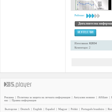
Рейтинг:
Допълнителна информа
ИЗТЕГЛИ
Изтегляния:
82834
Коментари: 2
Реклама
|
Политика за защита на личната информация
|
Актуални новини
|
Affiliate
|
нас
|
Правна информация
Български
|
Deutsch
|
English
|
Español
|
Magyar
|
Polski
|
Português brasileiro
|
Ro