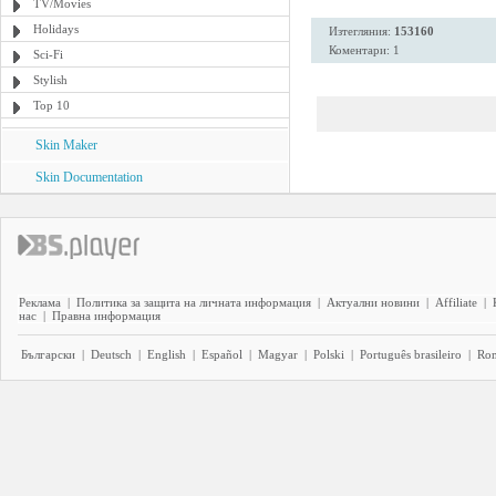
TV/Movies
Holidays
Изтегляния:
153160
Коментари: 1
Sci-Fi
Stylish
Top 10
Skin Maker
Skin Documentation
Реклама
|
Политика за защита на личната информация
|
Актуални новини
|
Affiliate
|
нас
|
Правна информация
Български
|
Deutsch
|
English
|
Español
|
Magyar
|
Polski
|
Português brasileiro
|
Ro