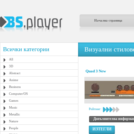
Начална страница
Визуални стилове
Всички категории
All
3D
Quad 3 New
Abstract
Anime
Business
Computer/OS
Games
Music
Рейтинг:
Metallic
Допълнителна информа
Nature
People
ИЗТЕГЛИ